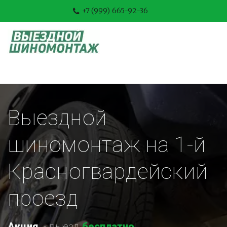
+7 (999) 665-92-36
Выездной 
шиномонтаж на 1-й 
Красногвардейский 
проезд
Акция
-
 выезд 
бесплатно
!