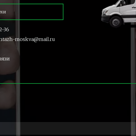
тки
2-36
ntazh-moskva@mail.ru
вязи