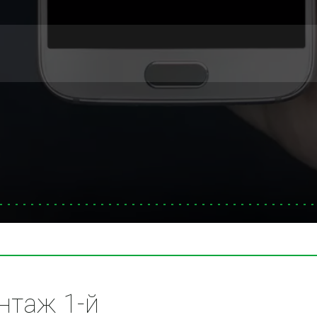
таж 1-й 