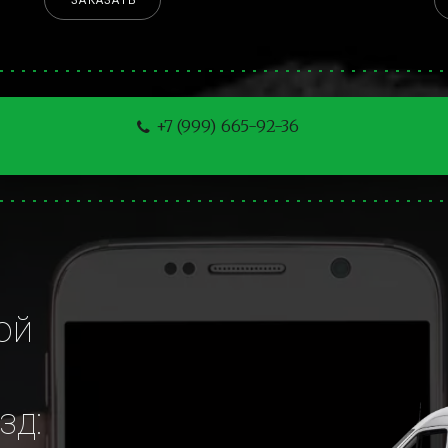
ЗАКАЗАТЬ
+7 (999) 665-92-36
й 
зд: