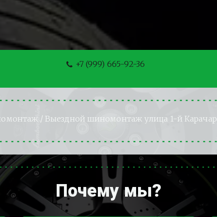
+7 (999) 665-92-36
номонтаж
 / Выездной шиномонтаж улица 1-й Карача
Почему мы?