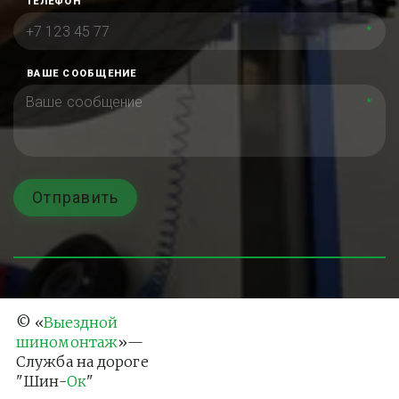
ТЕЛЕФОН
*
ВАШЕ СООБЩЕНИЕ
*
Отправить
© «
Выездной 
шиномонтаж
»— 
Служба на дороге 
"Шин-
Ок
"