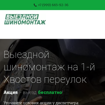
+7 (999) 665-92-36
Выездной 
шиномонтаж на 1-й 
Хвостов переулок
Акция
-
 выезд 
бесплатно
!
Уточните условия акции у диспетчера: