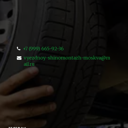
+7 (999) 665-92-36
vyezdnoy-shinomontazh-moskva@m
ail.ru