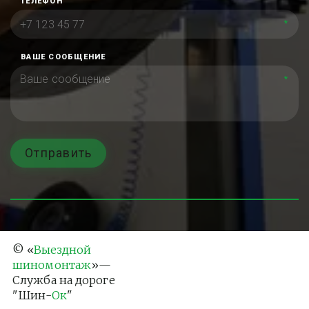
ТЕЛЕФОН
*
ВАШЕ СООБЩЕНИЕ
*
Отправить
© «
Выездной 
шиномонтаж
»— 
Служба на дороге 
"Шин-
Ок
"