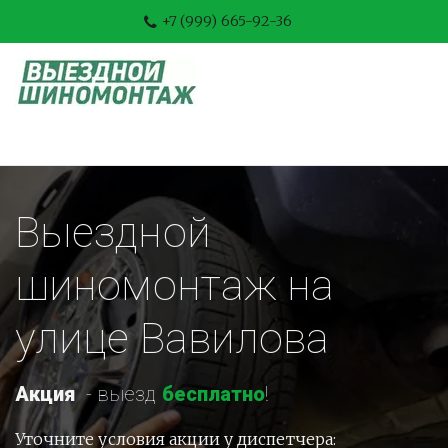
+7 (999) 665-92-36
Выездной 
шиномонтаж на 
улице Вавилова
Акция
-
 выезд 
бесплатно
!
Уточните условия акции у диспетчера: