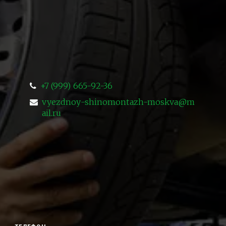
+7 (999) 665-92-36
vyezdnoy-shinomontazh-moskva@m
ail.ru