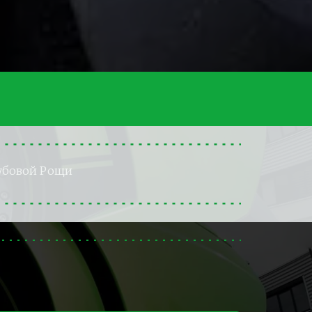
убовой Рощи