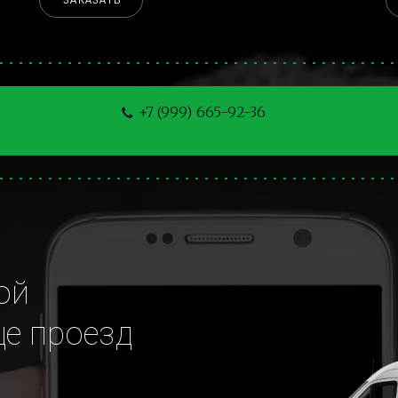
ЗАКАЗАТЬ
+7 (999) 665-92-36
й 
е проезд 