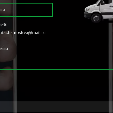
тки
2-36
ntazh-moskva@mail.ru
вязи