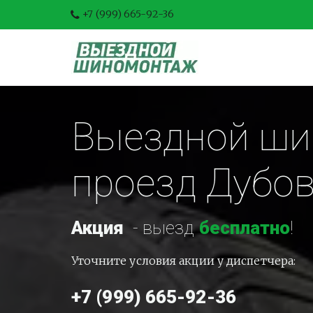
+7 (999) 665-92-36
Выездной ши
проезд Дубо
Акция
-
 выезд 
бесплатно
!
Уточните условия акции у диспетчера:
+7 (999) 665-92-36