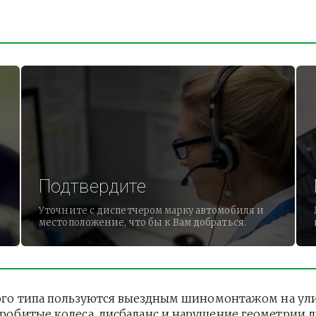
Подтвердите
Уточните с диспетчером марку автомобиля и
местоположение, что бы к Вам добраться.
го типа пользуются выездным шиномонтажом на улице
 Пробитые колеса, дисбаланс и нарушение геометрии 