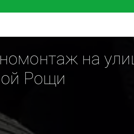
номонтаж на улиц
вой Рощи