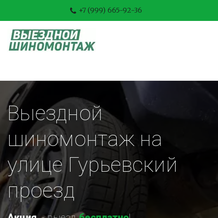
+7 (999) 665-92-36
Выездной 
шиномонтаж на 
улице Гурьевский 
проезд
Акция
-
 выезд 
бесплатно
!