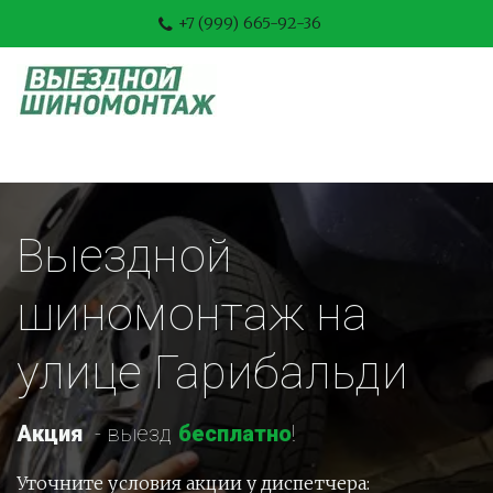
+7 (999) 665-92-36
Выездной 
шиномонтаж на 
улице Гарибальди
Акция
-
 выезд 
бесплатно
!
Уточните условия акции у диспетчера: