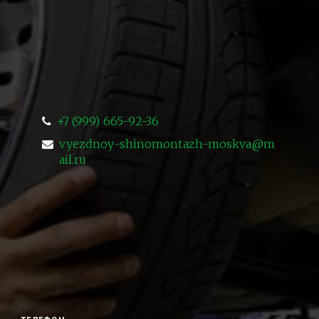
+7 (999) 665-92-36
vyezdnoy-shinomontazh-moskva@m
ail.ru