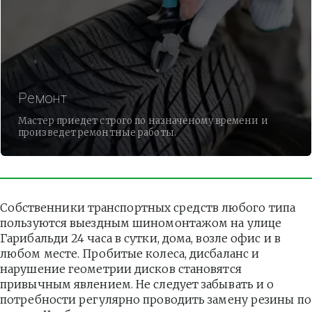
Ремонт
Мастер приедет строго по назначеному времени и
произведет ремонтные работы.
Собственники транспортных средств любого типа 
пользуются выездным шиномонтажом на улице 
Гарибальди 24 часа в сутки, дома, возле офис и в 
любом месте. Пробитые колеса, дисбаланс и 
нарушение геометрии дисков становятся 
привычным явлением. Не следует забывать и о 
потребности регулярно проводить замену резины по 