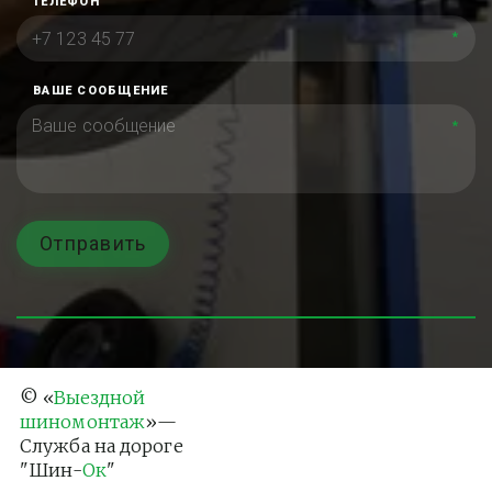
ТЕЛЕФОН
*
ВАШЕ СООБЩЕНИЕ
*
Отправить
© «
Выездной 
шиномонтаж
»— 
Служба на дороге 
"Шин-
Ок
"