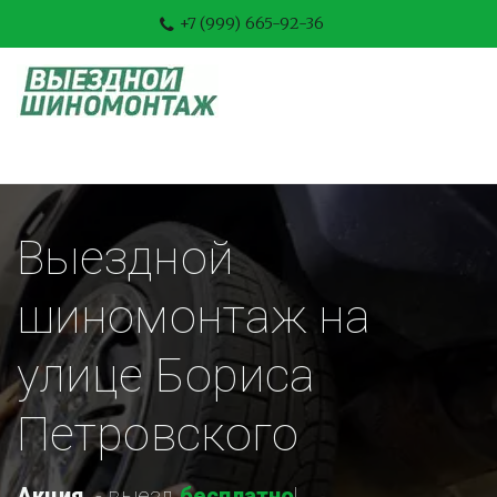
+7 (999) 665-92-36
Выездной 
шиномонтаж на 
улице Бориса 
Петровского
Акция
-
 выезд 
бесплатно
!