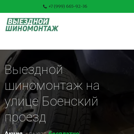
+7 (999) 665-92-36
Выездной 
шиномонтаж на 
улице Боенский 
проезд
Акция
-
 выезд 
бесплатно
!