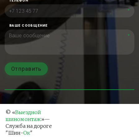
ТЕЛЕФОН
*
ВАШЕ СООБЩЕНИЕ
*
Отправить
© «
Выездной 
шиномонтаж
»— 
Служба на дороге 
"Шин-
Ок
"