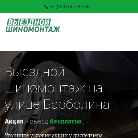
+7 (999) 665-92-36
Выездной 
шиномонтаж на 
улице Барболина
Акция
-
 выезд 
бесплатно
!
Уточните условия акции у диспетчера: