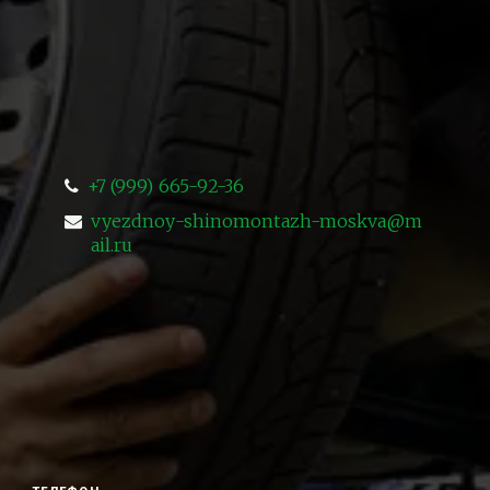
+7 (999) 665-92-36
vyezdnoy-shinomontazh-moskva@m
ail.ru