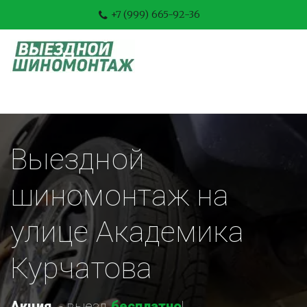
+7 (999) 665-92-36
Выездной 
шиномонтаж на 
улице Академика 
Курчатова
Акция
-
 выезд 
бесплатно
!