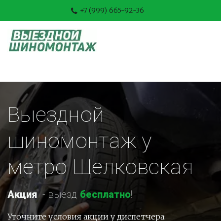
+7 (999) 665-92-36
Выездной 
шиномонтаж у 
метро Щелковская
Акция
-
 выезд 
бесплатно
!
Уточните условия акции у диспетчера: