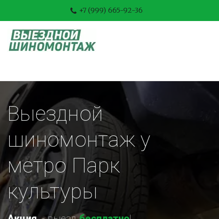
+7 (999) 665-92-36
Выездной 
шиномонтаж у 
метро Парк 
культуры
Акция
-
 выезд 
бесплатно
!