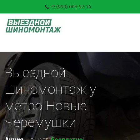
+7 (999) 665-92-36
Выездной 
шиномонтаж у 
метро Новые 
Черемушки
Акция
-
 выезд 
бесплатно
!