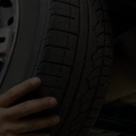
+7 (999) 665-92-36
vyezdnoy-shinomontazh-moskva@m
ail.ru