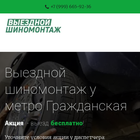
+7 (999) 665-92-36
Выездной 
шиномонтаж у 
метро Гражданская
Акция
-
 выезд 
бесплатно
!
Уточните условия акции у диспетчера: