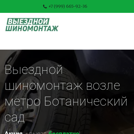
+7 (999) 665-92-36
Выездной 
шиномонтаж возле 
метро Ботанический 
сад
Акция
-
 выезд 
бесплатно
!