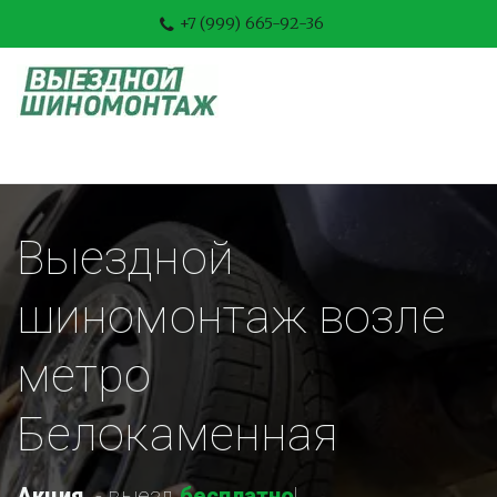
+7 (999) 665-92-36
Выездной 
шиномонтаж возле 
метро 
Белокаменная
Акция
-
 выезд 
бесплатно
!