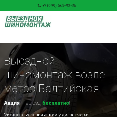
+7 (999) 665-92-36
Выездной 
шиномонтаж возле 
метро Балтийская
Акция
-
 выезд 
бесплатно
!
Уточните условия акции у диспетчера: