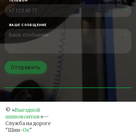
ТЕЛЕФОН
*
ВАШЕ СООБЩЕНИЕ
*
Отправить
© «
Выездной 
шиномонтаж
»— 
Служба на дороге 
"Шин-
Ок
"