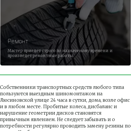
Ремонт
Мастер приедет строго по назначеному времени и
произведет ремонтные работы.
Собственники транспортных средств любого типа 
пользуются выездным шиномонтажом на 
Люсиновской улице 24 часа в сутки, дома, возле офис 
и в любом месте. Пробитые колеса, дисбаланс и 
нарушение геометрии дисков становятся 
привычным явлением. Не следует забывать и о 
потребности регулярно проводить замену резины по 