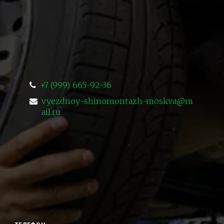
+7 (999) 665-92-36
vyezdnoy-shinomontazh-moskva@m
ail.ru