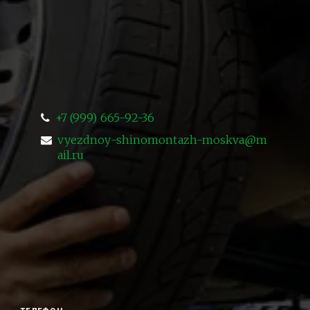
+7 (999) 665-92-36
vyezdnoy-shinomontazh-moskva@m
ail.ru