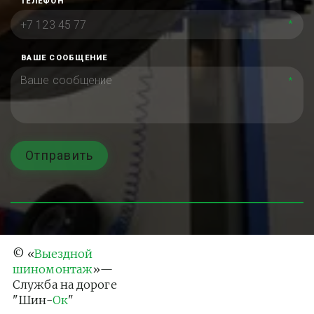
ТЕЛЕФОН
*
ВАШЕ СООБЩЕНИЕ
*
Отправить
© «
Выездной 
шиномонтаж
»— 
Служба на дороге 
"Шин-
Ок
"