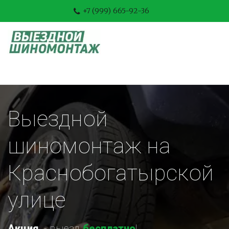
+7 (999) 665-92-36
Выездной 
шиномонтаж на 
Краснобогатырской 
улице
Акция
-
 выезд 
бесплатно
!