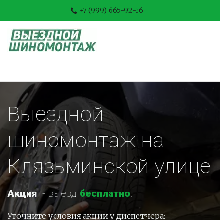
+7 (999) 665-92-36
Выездной 
шиномонтаж на 
Клязьминской улице
Акция
-
 выезд 
бесплатно
!
Уточните условия акции у диспетчера: