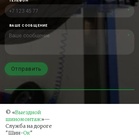
ТЕЛЕФОН
*
ВАШЕ СООБЩЕНИЕ
*
Отправить
© «
Выездной 
шиномонтаж
»— 
Служба на дороге 
"Шин-
Ок
"