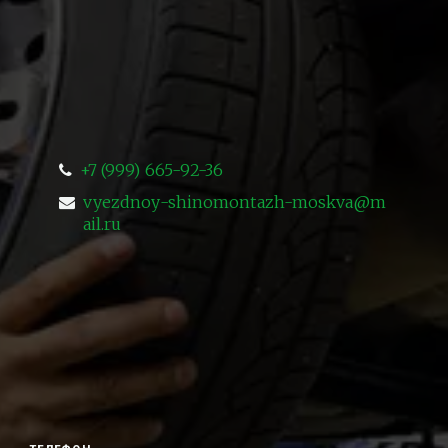
+7 (999) 665-92-36
vyezdnoy-shinomontazh-moskva@m
ail.ru