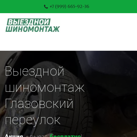
+7 (999) 665-92-36
Выездной 
шиномонтаж 
Глазовский 
переулок
Акция
-
 выезд 
бесплатно
!