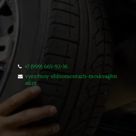
+7 (999) 665-92-36
vyezdnoy-shinomontazh-moskva@m
ail.ru