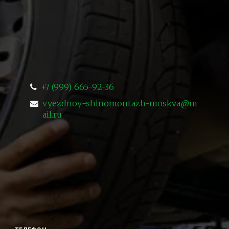
+7 (999) 665-92-36
vyezdnoy-shinomontazh-moskva@m
ail.ru