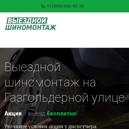
+7 (999) 665-92-36
Выездной 
шиномонтаж на 
Газгольдерной улице
Акция
-
 выезд 
бесплатно
!
Уточните условия акции у диспетчера: