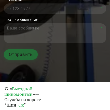
ТЕЛЕФОН
*
ВАШЕ СООБЩЕНИЕ
*
Отправить
© «
Выездной 
шиномонтаж
»— 
Служба на дороге 
"Шин-
Ок
"