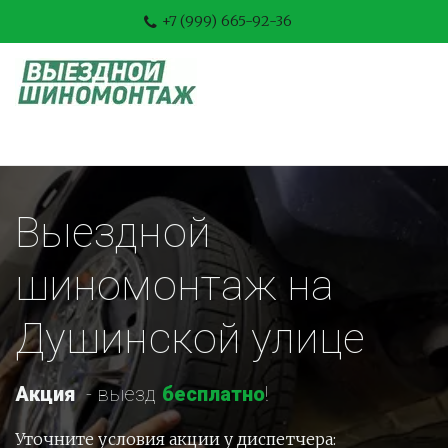
+7 (999) 665-92-36
Выездной 
шиномонтаж на 
Душинской улице
Акция
-
 выезд 
бесплатно
!
Уточните условия акции у диспетчера: