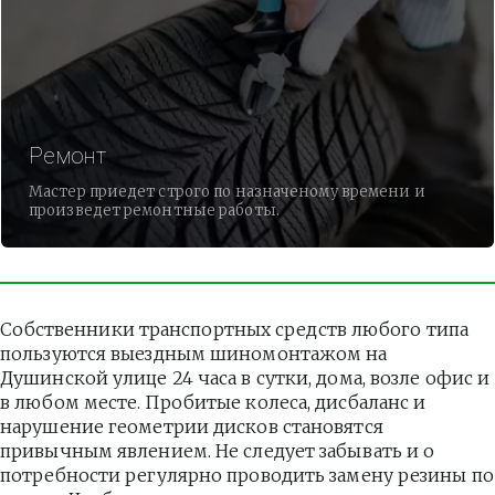
Ремонт
Мастер приедет строго по назначеному времени и
произведет ремонтные работы.
Собственники транспортных средств любого типа 
пользуются выездным шиномонтажом на 
Душинской улице 24 часа в сутки, дома, возле офис и 
в любом месте. Пробитые колеса, дисбаланс и 
нарушение геометрии дисков становятся 
привычным явлением. Не следует забывать и о 
потребности регулярно проводить замену резины по 