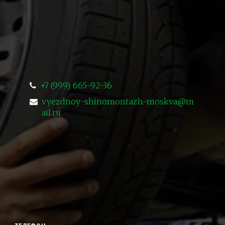
+7 (999) 665-92-36
vyezdnoy-shinomontazh-moskva@m
ail.ru