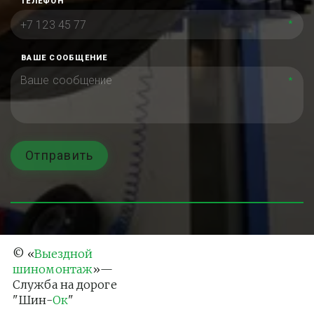
ТЕЛЕФОН
*
ВАШЕ СООБЩЕНИЕ
*
Отправить
© «
Выездной 
шиномонтаж
»— 
Служба на дороге 
"Шин-
Ок
"