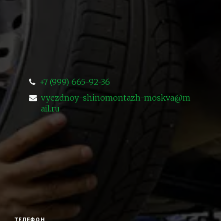
+7 (999) 665-92-36
vyezdnoy-shinomontazh-moskva@m
ail.ru
ТЕЛЕФОН