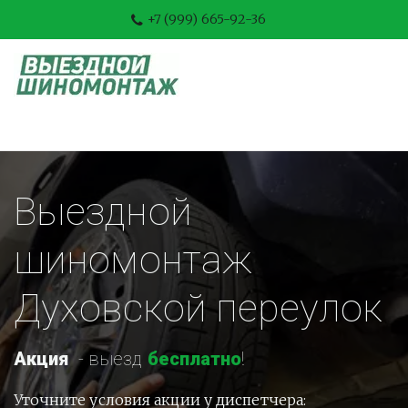
+7 (999) 665-92-36
Выездной 
шиномонтаж 
Духовской переулок
Акция
-
 выезд 
бесплатно
!
Уточните условия акции у диспетчера: