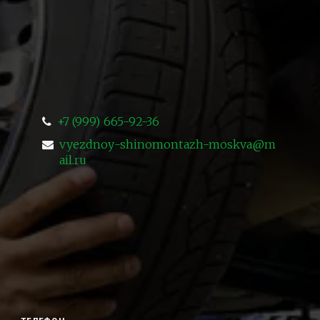
+7 (999) 665-92-36
vyezdnoy-shinomontazh-moskva@m
ail.ru