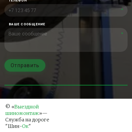
ТЕЛЕФОН
*
ВАШЕ СООБЩЕНИЕ
*
Отправить
© «
Выездной 
шиномонтаж
»— 
Служба на дороге 
"Шин-
Ок
"