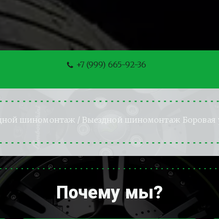
+7 (999) 665-92-36
дной шиномонтаж
 / Выездной шиномонтаж Боровая 
Почему мы?