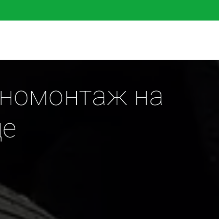
номонтаж на 
це