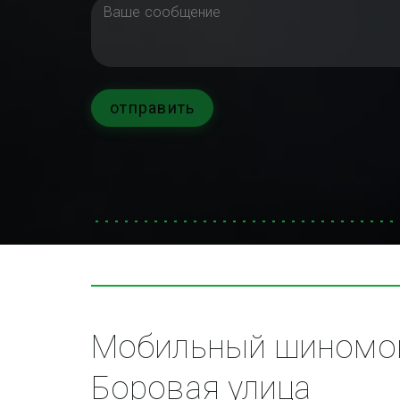
отправить
Мобильный шиномон
Боровая улица