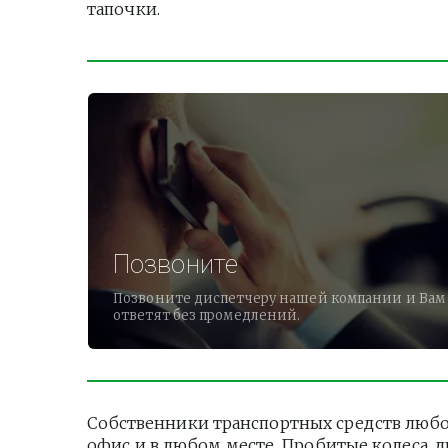
тапочки.          
Позвоните
Позвоните диспетчеру нашей компании и Вам
ответят без промедлений.
Собственники транспортных средств любог
офис и в любом месте. Пробитые колеса, 