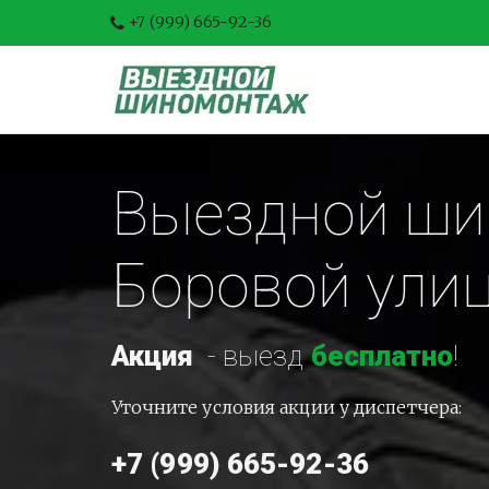
+7 (999) 665-92-36
Выездной ши
Боровой ули
Акция
-
 выезд 
бесплатно
!
Уточните условия акции у диспетчера:
+7 (999) 665-92-36