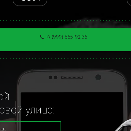
ЗАКАЗАТЬ
+7 (999) 665-92-36
й 
вой улице:
тки