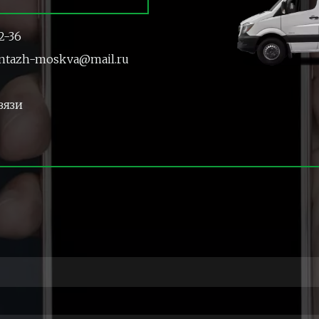
2-36
ntazh-moskva@mail.ru
вязи