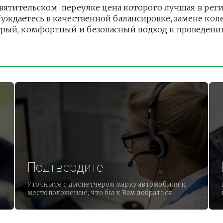
тительском  переулке цена которого лучшая в реги
ждаетесь в качественной балансировке, замене колес
рый, комфортный и безопасный подход к проведению 
   
Подтвердите
Уточните с диспетчером марку автомобиля и
местоположение, что бы к Вам добраться.