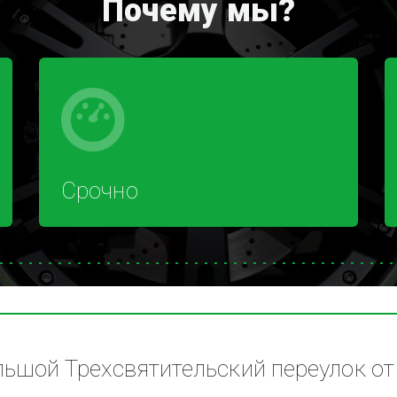
Почему мы?
Срочно
шой Трехсвятительский переулок от 