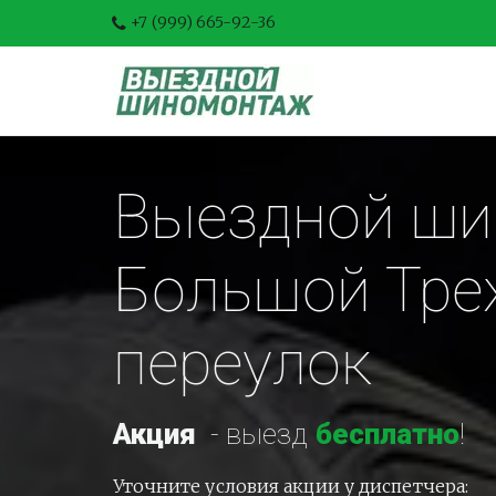
+7 (999) 665-92-36
Выездной ши
Большой Трех
переулок
Акция
-
 выезд 
бесплатно
!
Уточните условия акции у диспетчера: