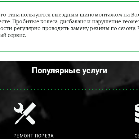
го типа пользуются выездным шиномонтажом на Бол
 месте. Пробитые колеса, дисбаланс и нарушение геом
ности регулярно проводить замену резины по сезону.
ый сервис.
Популярные услуги
РЕМОНТ ПОРЕЗА
С