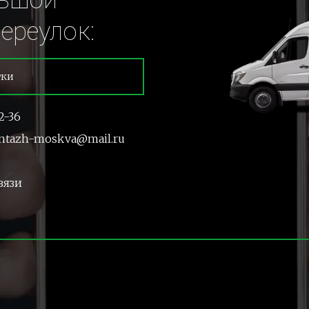
ьшой 
ереулок:
тки
2-36
ntazh-moskva@mail.ru
вязи