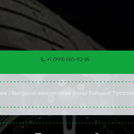
+7 (999) 665-92-36
таж
 / Выездной шиномонтаж улица Большой Трехсвя