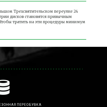
ьшом Трехсвятительском переулке 24 
етрии дисков становятся привычным 
 Чтобы тратить на эти процедуры минимум 
ЕЗОННАЯ ПЕРЕОБУВКА