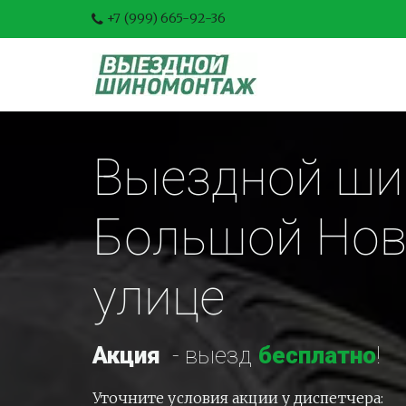
+7 (999) 665-92-36
Выездной ши
Большой Нов
улице
Акция
-
 выезд 
бесплатно
!
Уточните условия акции у диспетчера: