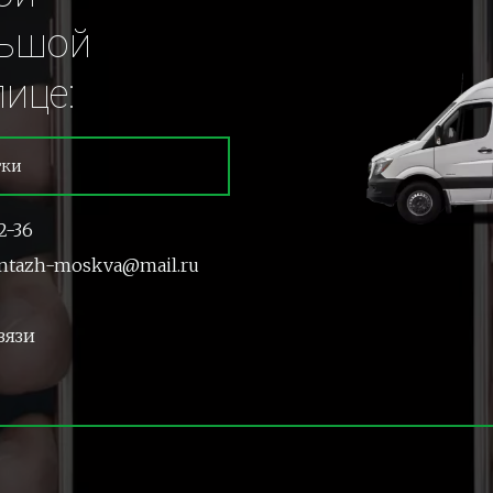
ьшой 
ице:
тки
2-36
ntazh-moskva@mail.ru
вязи