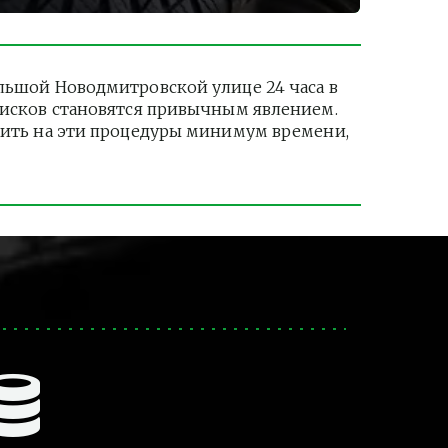
шой Новодмитровской улице 24 часа в 
дисков становятся привычным явлением. 
тить на эти процедуры минимум времени, 