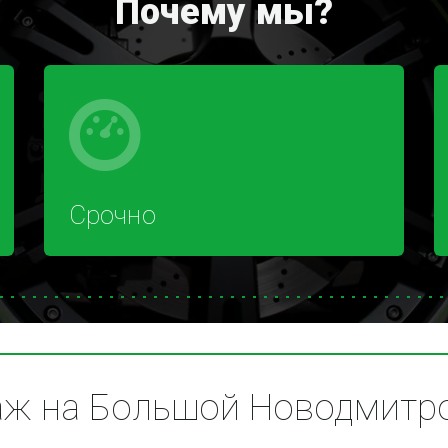
Почему мы?
Срочно
 на Большой Новодмитров