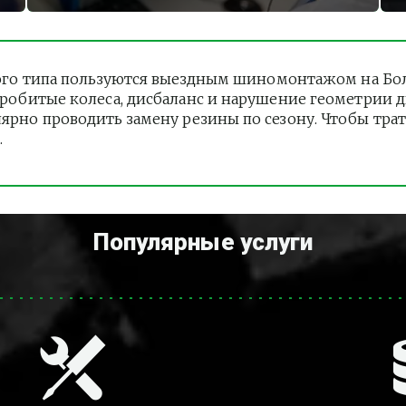
го типа пользуются выездным шиномонтажом на Боль
 Пробитые колеса, дисбаланс и нарушение геометрии 
лярно проводить замену резины по сезону. Чтобы тра
.
Популярные услуги