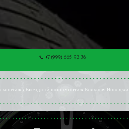
+7 (999) 665-92-36
номонтаж
 / Выездной шиномонтаж Большая Новодми