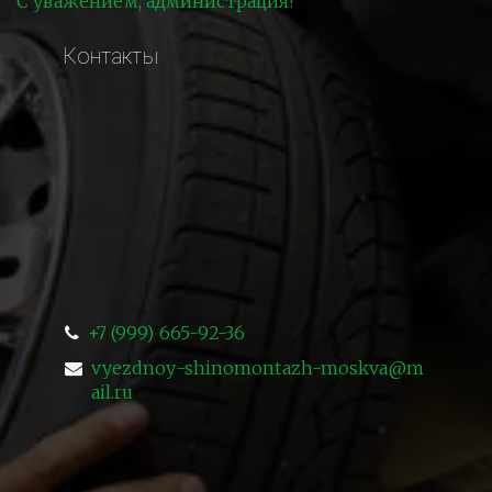
С уважением, администрация!
Контакты
+7 (999) 665-92-36
vyezdnoy-shinomontazh-moskva@m
ail.ru