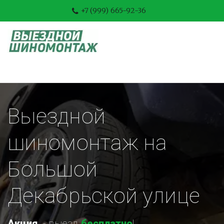
+7 (999) 665-92-36
Выездной 
шиномонтаж на 
Большой 
Декабрьской улице
Акция
-
 выезд 
бесплатно
!