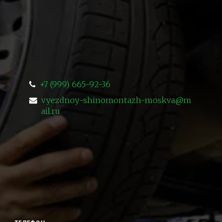
+7 (999) 665-92-36
vyezdnoy-shinomontazh-moskva@m
ail.ru