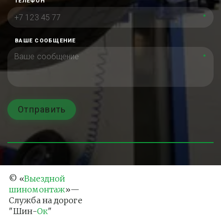
ТЕЛЕФОН
*
ВАШЕ СООБЩЕНИЕ
*
Отправить
© «
Выездной 
шиномонтаж
»— 
Служба на дороге 
"Шин-
Ок
"