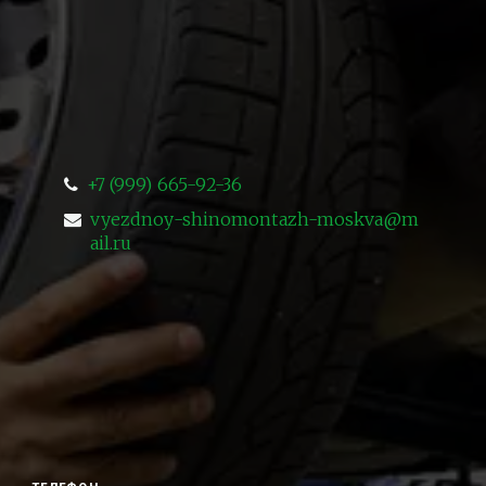
+7 (999) 665-92-36
vyezdnoy-shinomontazh-moskva@m
ail.ru