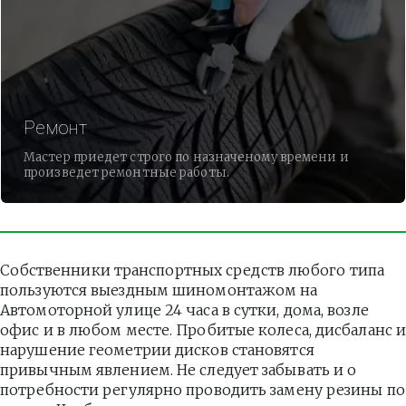
Ремонт
Мастер приедет строго по назначеному времени и
произведет ремонтные работы.
Собственники транспортных средств любого типа 
пользуются выездным шиномонтажом на 
Автомоторной улице 24 часа в сутки, дома, возле 
офис и в любом месте. Пробитые колеса, дисбаланс и
нарушение геометрии дисков становятся 
привычным явлением. Не следует забывать и о 
потребности регулярно проводить замену резины по 