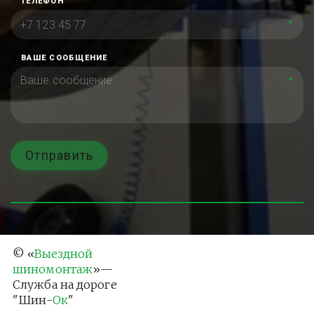
ТЕЛЕФОН
*
ВАШЕ СООБЩЕНИЕ
*
Отправить
© «
Выездной 
шиномонтаж
»— 
Служба на дороге 
"Шин-
Ок
"