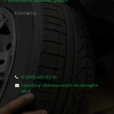
С уважением, администрация!
Контакты
+7 (999) 665-92-36
vyezdnoy-shinomontazh-moskva@m
ail.ru