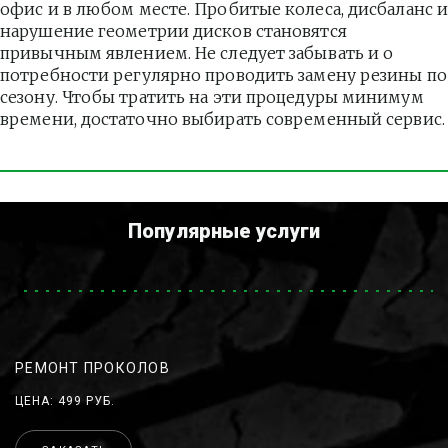
офис и в любом месте. Пробитые колеса, дисбаланс и
нарушение геометрии дисков становятся 
привычным явлением. Не следует забывать и о 
потребности регулярно проводить замену резины по 
сезону. Чтобы тратить на эти процедуры минимум 
времени, достаточно выбирать современный сервис.
Популярные услуги
РЕМОНТ ПРОКОЛОВ
ЦЕНА: 499 РУБ.