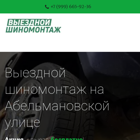
+7 (999) 665-92-36
Выездной 
шиномонтаж на 
Абельмановской 
улице
Акция
-
 выезд 
бесплатно
!