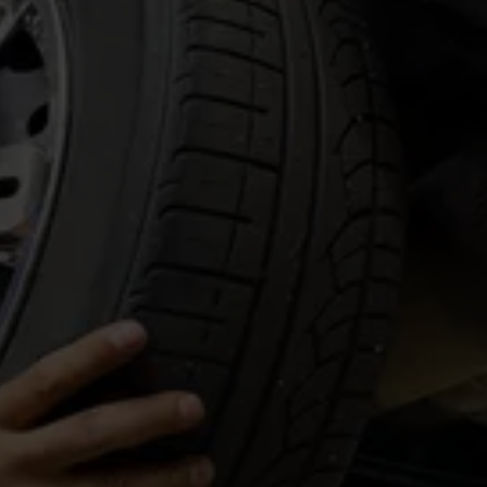
+7 (999) 665-92-36
vyezdnoy-shinomontazh-moskva@m
ail.ru