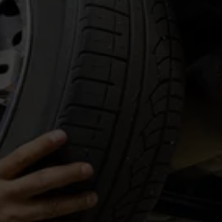
+7 (999) 665-92-36
vyezdnoy-shinomontazh-moskva@m
ail.ru